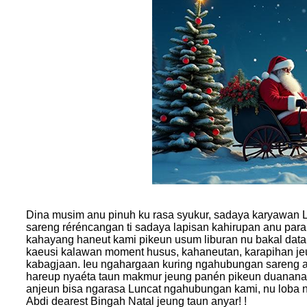
Dina musim anu pinuh ku rasa syukur, sadaya karya
sareng réréncangan ti sadaya lapisan kahirupan anu par
kahayang haneut kami pikeun usum liburan nu bakal dat
kaeusi kalawan moment husus, kahaneutan, karapihan jeu
kabagjaan. Ieu ngahargaan kuring ngahubungan sareng an
hareup nyaéta taun makmur jeung panén pikeun duanana u
anjeun bisa ngarasa Luncat ngahubungan kami, nu loba n
Abdi dearest Bingah Natal jeung taun anyar! !