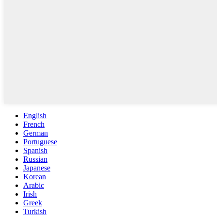
English
French
German
Portuguese
Spanish
Russian
Japanese
Korean
Arabic
Irish
Greek
Turkish