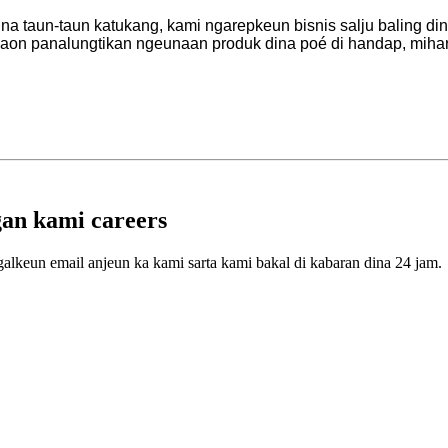
a taun-taun katukang, kami ngarepkeun bisnis salju baling dina
ga naon panalungtikan ngeunaan produk dina poé di handap, mih
an kami careers
galkeun email anjeun ka kami sarta kami bakal di kabaran dina 24 jam.