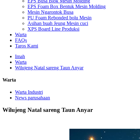
EPS Busa Blok Mesin Molding
EPS Foam Box Bentuk Mesin Molding
Mesin Ngarontok Busa
PU Foam Rebonded bolu Mesin
Asihan buah Jeung Mesin cuci
XPS Board Line Produksi
Warta
FAQs
Taros Kami
Imah
Warta
Wilujeng Natal sareng Taun Anyar
Warta
Warta Industri
News parusahaan
Wilujeng Natal sareng Taun Anyar