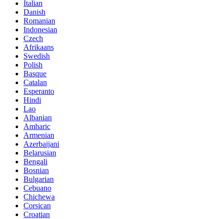
Italian
Danish
Romanian
Indonesian
Czech
Afrikaans
Swedish
Polish
Basque
Catalan
Esperanto
Hindi
Lao
Albanian
Amharic
Armenian
Azerbaijani
Belarusian
Bengali
Bosnian
Bulgarian
Cebuano
Chichewa
Corsican
Croatian