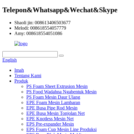
Telepon&Whatsapp&Wechat&Skype
Shaoli jin: 008613406503677
Melodi: 008618554057779
Amy: 008618554051086
English
Imah
Tentang Kami
Produk
PS Foam Sheet Extrusion Mesin
PS Food Wadahna Ngabentuk Mesin
PS Foam Mesin Daur Ulang
EPE Foam Mesin Lambaran
EPE Busa Pipe Rod Mesin
EPE Busa Mesin Tonjolan Net
EPE Knotless Mesin Net
EPS Pre-expander Mesin
EPS Foam Cup Mesin Line Produksi