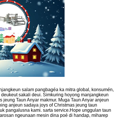
gkeun salam pangbagéa ka mitra global, konsumén,
g deukeut sakali deui. Simkuring hoyong manjangkeun
mas jeung Taun Anyar makmur. Muga Taun Anyar anjeun
ing anjeun sadaya joys of Christmas jeung taun
uk pangalusna kami. sarta service.Hope unggulan taun
tarosan ngeunaan mesin dina poé di handap, miharep