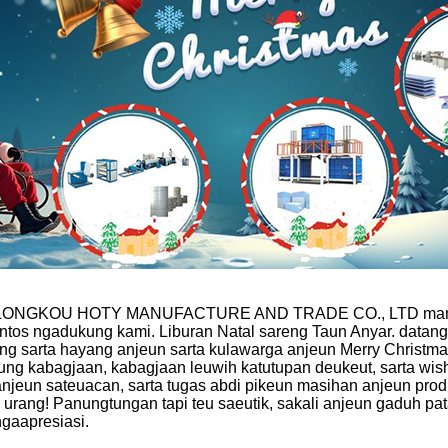
wan LONGKOU HOTY MANUFACTURE AND TRADE CO., LTD manjan
antos ngadukung kami. Liburan Natal sareng Taun Anyar. datan
ang sarta hayang anjeun sarta kulawarga anjeun Merry Christ
ng kabagjaan, kabagjaan leuwih katutupan deukeut, sarta wish
jeun sateuacan, sarta tugas abdi pikeun masihan anjeun prod
rang! Panungtungan tapi teu saeutik, sakali anjeun gaduh pa
gaapresiasi.