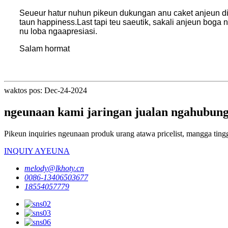
Seueur hatur nuhun pikeun dukungan anu caket anjeun din
taun happiness.Last tapi teu saeutik, sakali anjeun bo
nu loba ngaapresiasi.
Salam hormat
waktos pos: Dec-24-2024
ngeunaan kami jaringan jualan ngahubung
Pikeun inquiries ngeunaan produk urang atawa pricelist, mangga ting
INQUIY AYEUNA
melody@lkhoty.cn
0086-13406503677
18554057779